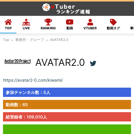
TOP
LIVE
RANKING
動画
VTUBER
動画タグ
事
Top
事務所・グループ
AVATAR2.0
AVATAR2.0
https://avatar2-0.com/kiwami/
参加チャンネル数：5人
動画数：65
総登録者：109,010人