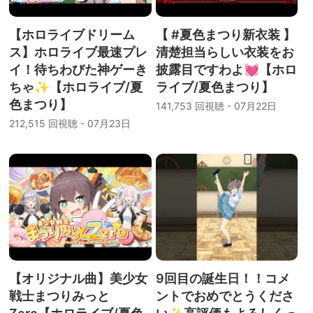
【ホロライブドリーム
【 #夏色まつり新衣装 】
ス】ホロライブ最速プレ
清楚担当らしい衣装をお
イ！待ちわびた神ゲーき
披露目ですわよ💓【ホロ
ちゃ✨【ホロライブ/夏
ライブ/夏色まつり】
色まつり】
141,753 回視聴 - 07月22日
212,515 回視聴 - 07月23日
【オリジナル曲】美少女
9回目の誕生日！！コメ
戦士まつりみっと
ントでおめでとうくださ