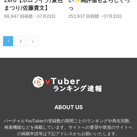
Zero【ホロライブ/夏色
い✨高評価もよろしくっ
まつり/佐藤貴文】
っ
68,947 回視聴 - 07月22日
252,937 回視聴 - 07月22日
1
2
ABOUT US
バーチャルYouTuberの登録数の期間ごとのランキングや再生回数、
検索機能などを掲載しています。サイトへの要望や新規のサイトへ
の掲載申請等は下記アドレスからお願いいたします。