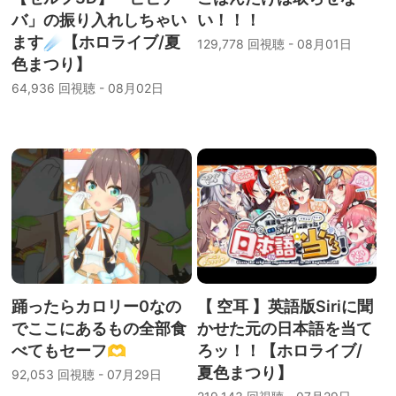
バ」の振り入れしちゃい
い！！！
ます☄【ホロライブ/夏
129,778 回視聴 - 08月01日
色まつり】
64,936 回視聴 - 08月02日
踊ったらカロリー0なの
【 空耳 】英語版Siriに聞
でここにあるもの全部食
かせた元の日本語を当て
べてもセーフ🫶
ろッ！！【ホロライブ/
夏色まつり】
92,053 回視聴 - 07月29日