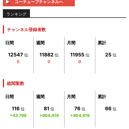
ユーチューブチャンネルへ
ランキング
チャンネル登録者数
日間
週間
月間
累計
12547
11882
11955
25
位
位
位
位
0
0
0
総閲覧数
日間
週間
月間
累計
116
81
76
66
位
位
位
位
+43,798
+904,419
+904,419