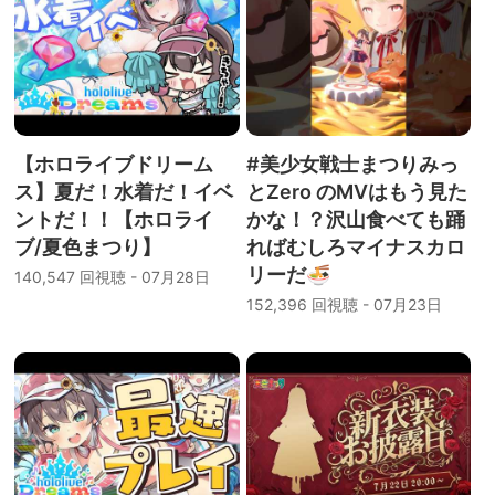
【ホロライブドリーム
#美少女戦士まつりみっ
ス】夏だ！水着だ！イベ
とZero のMVはもう見た
ントだ！！【ホロライ
かな！？沢山食べても踊
ブ/夏色まつり】
ればむしろマイナスカロ
リーだ🍜
140,547 回視聴 - 07月28日
152,396 回視聴 - 07月23日